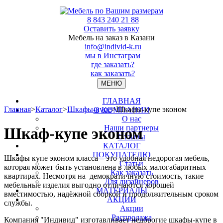
8 843 240 21 88
Оставить заявку
Мебель на заказ в Казани
info@individ-k.ru
мы в Инстаграм
где заказать?
как заказать?
МЕНЮ
ГЛАВНАЯ
Главная
>
Каталог
>
Шкафы-купе
>
Шкафы-купе эконом
О КОМПАНИИ
О нас
Наши партнеры
Шкаф-купе эконом
Отзывы
КАТАЛОГ
ПОКУПАТЕЛЮ
Шкафы купе эконом класса – это удобная недорогая мебель,
Статьи
которая может быть установлена в любых малогабаритных
Как заказать
квартирах. Несмотря на демократичную стоимость, такие
Для дизайнеров
мебельные изделия выгодно отличаются хорошей
МАТЕРИАЛЫ
вместимостью, надёжной сборкой и продолжительным сроком
АКЦИИ
службы.
Акции
Распродажа
Компания "Индивид" изготавливает недорогие шкафы-купе в