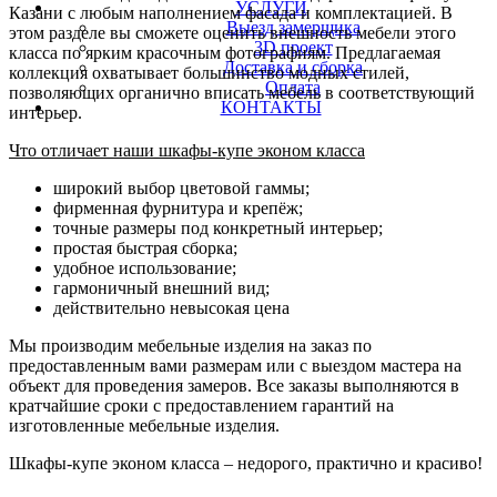
УСЛУГИ
Казани с любым наполнением фасада и комплектацией. В
Выезд замерщика
этом разделе вы сможете оценить внешность мебели этого
3D проект
класса по ярким красочным фотографиям. Предлагаемая
Доставка и сборка
коллекция охватывает большинство модных стилей,
Оплата
позволяющих органично вписать мебель в соответствующий
КОНТАКТЫ
интерьер.
Что отличает наши шкафы-купе эконом класса
широкий выбор цветовой гаммы;
фирменная фурнитура и крепёж;
точные размеры под конкретный интерьер;
простая быстрая сборка;
удобное использование;
гармоничный внешний вид;
действительно невысокая цена
Мы производим мебельные изделия на заказ по
предоставленным вами размерам или с выездом мастера на
объект для проведения замеров. Все заказы выполняются в
кратчайшие сроки с предоставлением гарантий на
изготовленные мебельные изделия.
Шкафы-купе эконом класса – недорого, практично и красиво!